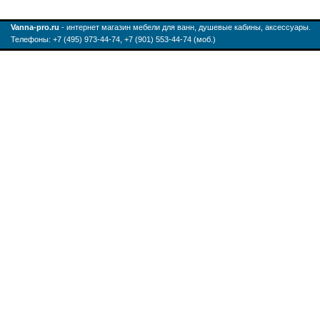
Vanna-pro.ru
- интернет магазин мебели для ванн, душевые кабины, аксессуары.
Телефоны: +7 (495) 973-44-74, +7 (901) 553-44-74 (моб.)