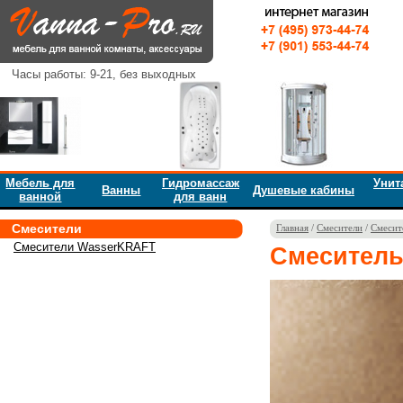
Часы работы: 9-21, без выходных
Мебель для
Гидромассаж
Унит
Ванны
Душевые кабины
ванной
для ванн
Смесители
Главная
/
Смесители
/
Смесит
Смесители WasserKRAFT
Смеситель