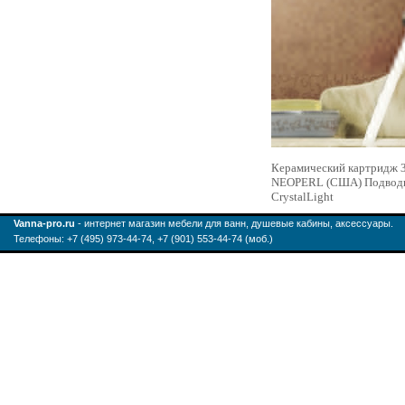
Керамический картридж 3
NEOPERL (США) Подводка 
CrystalLight
Vanna-pro.ru
- интернет магазин мебели для ванн, душевые кабины, аксессуары.
Телефоны: +7 (495) 973-44-74, +7 (901) 553-44-74 (моб.)