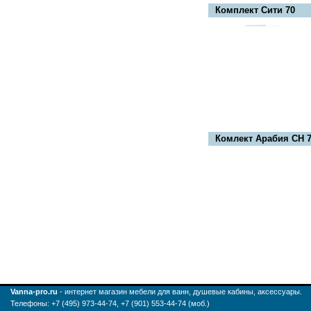
Комплект Сити 70
Комлект Арабия СН 7
Vanna-pro.ru
- интернет магазин мебели для ванн, душевые кабины, аксессуары.
Телефоны: +7 (495) 973-44-74, +7 (901) 553-44-74 (моб.)