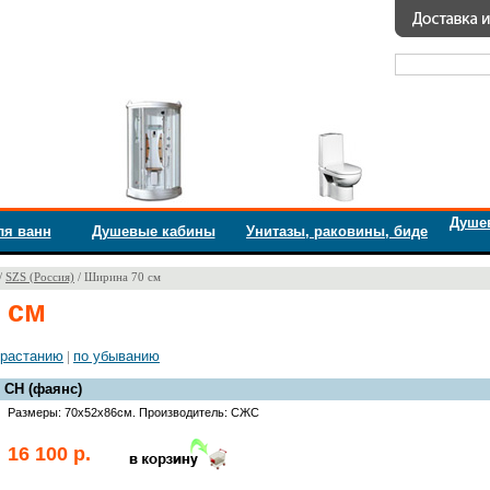
Душе
ля ванн
Душевые кабины
Унитазы, раковины, биде
/
SZS (Россия)
/
Ширина 70 см
 см
зрастанию
|
по убыванию
 СН (фаянс)
Размеры: 70х52х86см. Производитель: СЖС
16 100 р.