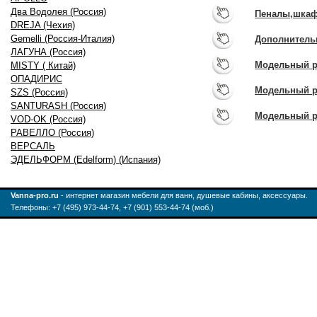
Два Водолея (Россия)
Пеналы,шка
DREJA (Чехия)
Gemelli (Россия-Италия)
Дополнитель
ЛАГУНА (Россия)
Модельный р
MISTY ( Китай)
ОПАДИРИС
Модельный р
SZS (Россия)
SANTURASH (Россия)
Модельный р
VOD-OK (Россия)
РАВЕЛЛО (Россия)
ВЕРСАЛЬ
ЭДЕЛЬФОРМ (Edelform) (Испания)
Vanna-pro.ru
- интернет магазин мебели для ванн, душевые кабины, аксессуары.
Телефоны: +7 (495) 973-44-74, +7 (901) 553-44-74 (моб.)