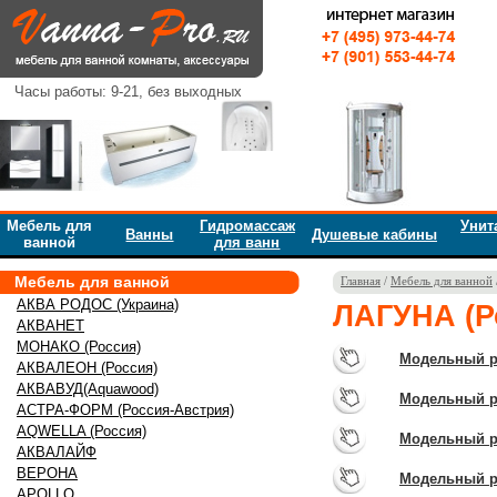
Часы работы: 9-21, без выходных
Мебель для
Гидромассаж
Унит
Ванны
Душевые кабины
ванной
для ванн
Мебель для ванной
Главная
/
Мебель для ванной
АКВА РОДОС (Украина)
ЛАГУНА (Р
АКВАНЕТ
МОНАКО (Россия)
Модельный р
АКВАЛЕОН (Россия)
АКВАВУД(Aquawood)
Модельный р
АСТРА-ФОРМ (Россия-Австрия)
AQWELLA (Россия)
Модельный р
АКВАЛАЙФ
ВЕРОНА
Модельный р
APOLLO