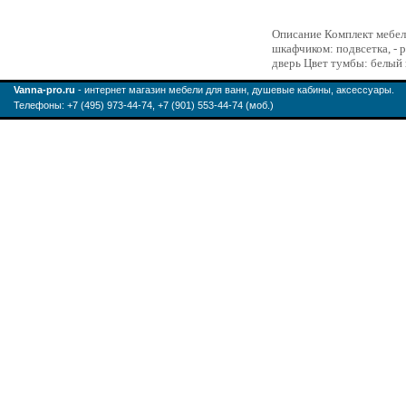
Описание Комплект мебели
шкафчиком: подвсетка, - 
дверь Цвет тумбы: белый
Vanna-pro.ru
- интернет магазин мебели для ванн, душевые кабины, аксессуары.
Телефоны: +7 (495) 973-44-74, +7 (901) 553-44-74 (моб.)