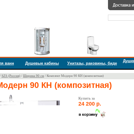
Душе
ля ванн
Душевые кабины
Унитазы, раковины, биде
/
SZS (Россия)
/
Ширина 90 см
/ Комплект Модерн 90 КН (композитная)
Модерн 90 КН (композитная)
Купить за
24 200 р.