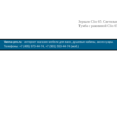
Зеркало Clio 65. Светиль
Т
умба с раковиной Clio 6
Vanna-pro.ru
- интернет магазин мебели для ванн, душевые кабины, аксессуары.
Телефоны: +7 (495) 973-44-74, +7 (901) 553-44-74 (моб.)