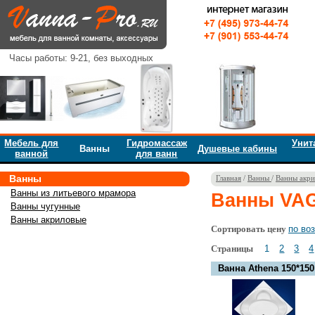
Часы работы: 9-21, без выходных
Мебель для
Гидромассаж
Унит
Ванны
Душевые кабины
ванной
для ванн
Ванны
Главная
/
Ванны
/
Ванны акри
Ванны из литьевого мрамора
Ванны VA
Ванны чугунные
Ванны акриловые
Сортировать цену
по во
Страницы
1
2
3
4
Ванна Athena 150*150