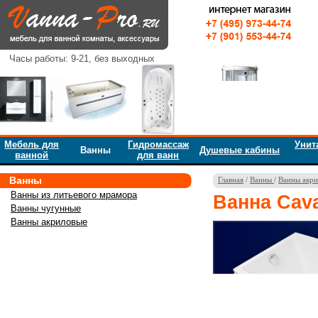
Часы работы: 9-21, без выходных
Мебель для
Гидромассаж
Унит
Ванны
Душевые кабины
ванной
для ванн
Ванны
Главная
/
Ванны
/
Ванны акри
Ванны из литьевого мрамора
Ванна Cava
Ванны чугунные
Ванны акриловые