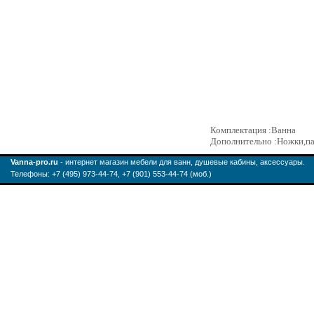
Комплектация :Ванна
Дополнительно :Ножки,п
Vanna-pro.ru
- интернет магазин мебели для ванн, душевые кабины, аксессуары.
Телефоны: +7 (495) 973-44-74, +7 (901) 553-44-74 (моб.)