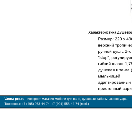
Характеристика душево
Размер: 220 х 49
верхний тропиче
ручной душ с 2-
"stop", регулиру
гибкий шланг 1,7
душевая штанга 
мыльницей
адаптированный 
пристенный вари
Vanna-pro.ru
- интернет магазин мебели для ванн, душевые кабины, аксессуары.
Телефоны: +7 (495) 973-44-74, +7 (901) 553-44-74 (моб.)