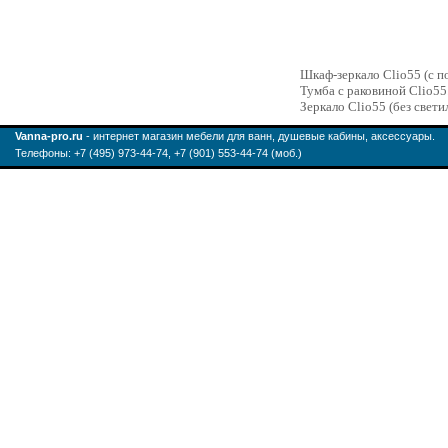
Шкаф-зеркало Clio55 (с п
Тумба с раковиной Clio55
Зеркало Clio55 (без свети
Vanna-pro.ru
- интернет магазин мебели для ванн, душевые кабины, аксессуары.
Телефоны: +7 (495) 973-44-74, +7 (901) 553-44-74 (моб.)