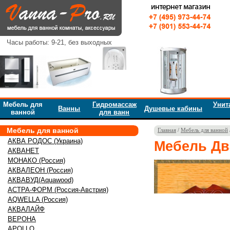
Часы работы: 9-21, без выходных
Мебель для
Гидромассаж
Унит
Ванны
Душевые кабины
ванной
для ванн
Мебель для ванной
Главная
/
Мебель для ванной
АКВА РОДОС (Украина)
Мебель Дв
АКВАНЕТ
МОНАКО (Россия)
АКВАЛЕОН (Россия)
АКВАВУД(Aquawood)
АСТРА-ФОРМ (Россия-Австрия)
AQWELLA (Россия)
АКВАЛАЙФ
ВЕРОНА
APOLLO