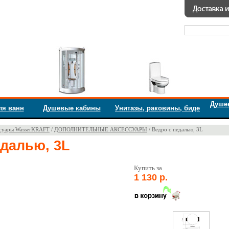
Душе
ля ванн
Душевые кабины
Унитазы, раковины, биде
суары WasserKRAFT
/
ДОПОЛНИТЕЛЬНЫЕ АКСЕССУАРЫ
/ Ведро с педалью, 3L
едалью, 3L
Купить за
1 130 р.