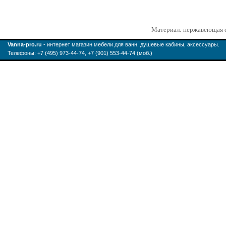
Материал: нержавеющая 
Vanna-pro.ru
- интернет магазин мебели для ванн, душевые кабины, аксессуары.
Телефоны: +7 (495) 973-44-74, +7 (901) 553-44-74 (моб.)