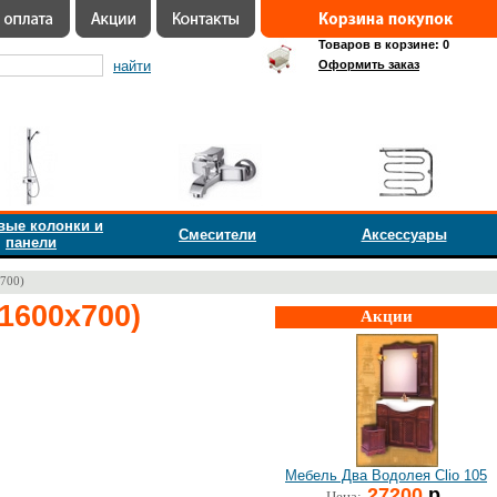
Товаров в корзине: 0
найти
Оформить заказ
вые колонки и
Смесители
Аксессуары
панели
700)
1600x700)
Акции
Мебель Два Водолея Clio 105
27200
р.
Цена: