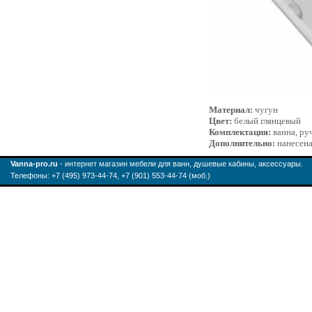
Материал:
чугун
Цвет:
белый глянцевый
Комплектация:
ванна, ру
Дополнительно:
нанесена
Vanna-pro.ru
- интернет магазин мебели для ванн, душевые кабины, аксессуары.
Телефоны: +7 (495) 973-44-74, +7 (901) 553-44-74 (моб.)