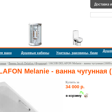
Душе
ля ванн
Душевые кабины
Унитазы, раковины, биде
унные
/
Ванны Jacob Delafon (Франция)
/ JACOB DELAFON Melanie - ванна чугунная (1600x
FON Melanie - ванна чугунная (
Купить за
34 000 р.