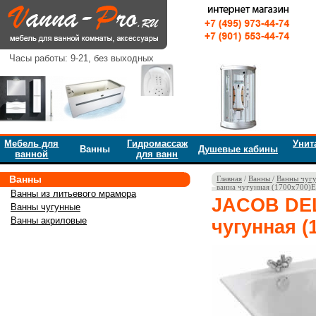
Часы работы: 9-21, без выходных
Мебель для
Гидромассаж
Унит
Ванны
Душевые кабины
ванной
для ванн
Ванны
Главная
/
Ванны
/
Ванны чуг
ванна чугунная (1700x700)
Ванны из литьевого мрамора
JACOB DEL
Ванны чугунные
Ванны акриловые
чугунная (